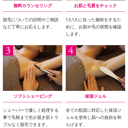
無料カウンセリング
お肌と毛質をチェック
脱毛についての説明やご相談
1人1人に合った施術をするた
など丁寧にお応えします。
めに、お肌や毛の状態を確認
します。
ソフトシェービング
保湿ジェル
シェーバーで優しく処理する
全ての肌質に対応した保湿ジ
事で毛根まで光が届き肌トラ
ェルを塗布し肌への負担を和
ブルなく脱毛できます。
らげます。