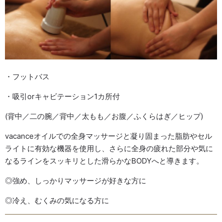
・フットバス
・吸引orキャビテーション1カ所付
(背中／二の腕／背中／太もも／お腹／ふくらはぎ／ヒップ)
vacanceオイルでの全身マッサージと凝り固まった脂肪やセル
ライトに有効な機器を使用し、さらに全身の疲れた部分や気に
なるラインをスッキリとした滑らかなBODYへと導きます。
◎強め、しっかりマッサージが好きな方に
◎冷え、むくみの気になる方に