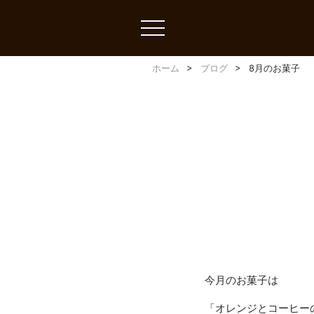
toggle
navigation
ホーム
ブログ
8月のお菓子
今月のお菓子は
「オレンジとコーヒー