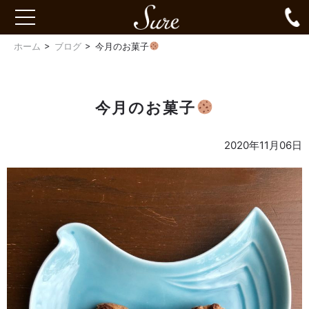
Sure
0
toggle
navigation
ホーム
ブログ
今月のお菓子
今月のお菓子
2020年11月06日