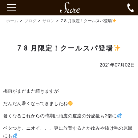
Sure
0
toggle
navigation
ホーム
ブログ
サロン
7 8 月限定！クールスパ登場
7 8 月限定！クールスパ登場
2021年07月02日
梅雨がまだまだ続きますが
だんだん暑くなってきましたね
暑くなるこれからの時期は頭皮の皮脂の分泌量も2倍に
ベタつき、ニオイ、、、更に放置するとかゆみや抜け毛の原因
にも