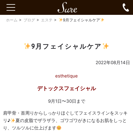
Sure
0
toggle
navigation
ホーム
ブログ
エステ
9月フェイシャルケア
9月フェイシャルケア
2022年08月14日
esthetique
デトックスフェイシャル
9月1日〜30日まで
肩甲骨・首周りからしっかりほぐしてフェイスラインをスッキ
リ♪
夏の皮脂でザラザラ、ゴワゴワがきになるお肌をしっと
り、ツルツルに仕上げます