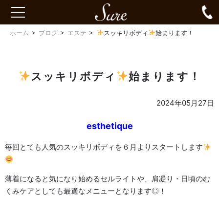
Sure
0
toggle
navigation
ホーム
ブログ
エステ
スッキリボディ
始まります！
スッキリボディ
始まります！
2024年05月27日
esthetique
毎回とても人気のスッキリボディを６月よりスタートします
薄着になると気になり始めるセルライトや、肩凝り・日頃のむ
くみケアとしても最適なメニューとなります◎！