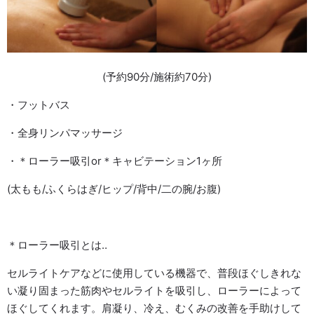
(予約90分/施術約70分)
・フットバス
・全身リンパマッサージ
・＊ローラー吸引or＊キャビテーション1ヶ所
(太もも/ふくらはぎ/ヒップ/背中/二の腕/お腹)
＊ローラー吸引とは‥
セルライトケアなどに使用している機器で、普段ほぐしきれな
い凝り固まった筋肉やセルライトを吸引し、ローラーによって
ほぐしてくれます。肩凝り、冷え、むくみの改善を手助けして