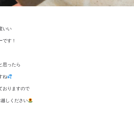
度いい
ーです！
と思ったら
すね
ておりますので
お越しください