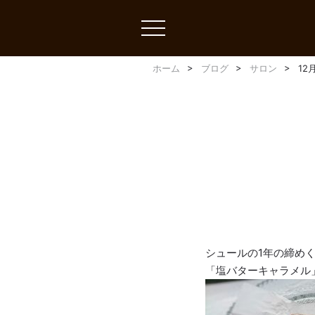
toggle
navigation
ホーム
ブログ
サロン
12
シュールの1年の締め
「塩バターキャラメル