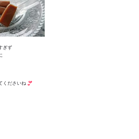
すぎず
に
。
てくださいね