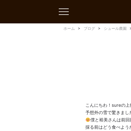
toggle
navigation
ホーム
ブログ
シュール農園
こんにちわ！sureの
予想外の雪で驚きまし
僕と裕美さんは前回
採る前はどう食べよう