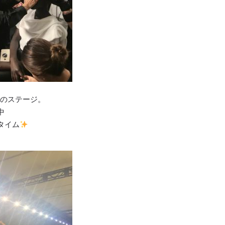
てのステージ。
中
タイム