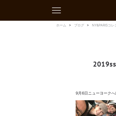
toggle
navigation
ホーム
ブログ
NY&PARISコ
201
9月6日ニューヨークへ