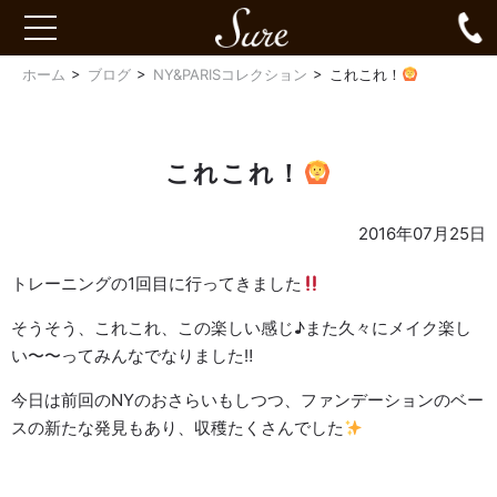
Sure
0
toggle
navigation
ホーム
ブログ
NY&PARISコレクション
これこれ！
これこれ！
2016年07月25日
トレーニングの1回目に行ってきました
そうそう、これこれ、この楽しい感じ♪また久々にメイク楽し
い〜〜ってみんなでなりました‼︎
今日は前回のNYのおさらいもしつつ、ファンデーションのベー
スの新たな発見もあり、収穫たくさんでした