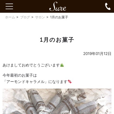
Sure
0
toggle
navigation
ホーム
ブログ
サロン
1月のお菓子
1月のお菓子
2019年01月12日
あけましておめでとうございます
今年最初のお菓子は
「アーモンドキャラメル」になります