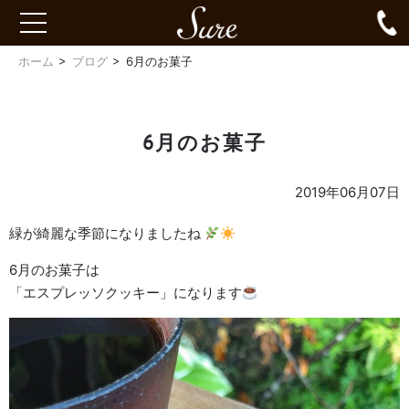
Sure
0
toggle
navigation
ホーム
ブログ
6月のお菓子
6月のお菓子
2019年06月07日
緑が綺麗な季節になりましたね
6月のお菓子は
「エスプレッソクッキー」になります