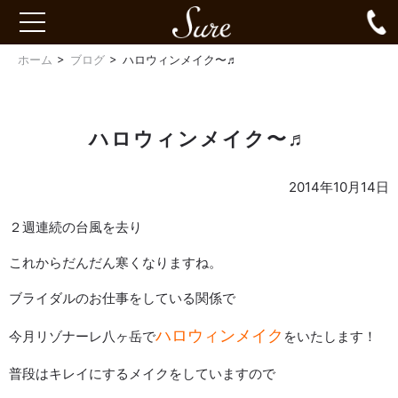
Sure
0
toggle
navigation
ホーム
ブログ
ハロウィンメイク〜♬
ハロウィンメイク〜♬
2014年10月14日
２週連続の台風を去り
これからだんだん寒くなりますね。
ブライダルのお仕事をしている関係で
ハロウィンメイク
今月リゾナーレ八ヶ岳で
をいたします！
普段はキレイにするメイクをしていますので