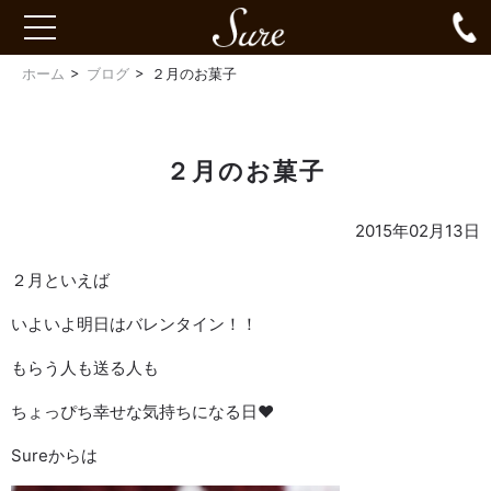
Sure
0
toggle
navigation
ホーム
ブログ
２月のお菓子
２月のお菓子
2015年02月13日
２月といえば
いよいよ明日はバレンタイン！！
もらう人も送る人も
ちょっぴち幸せな気持ちになる日♥
Sureからは