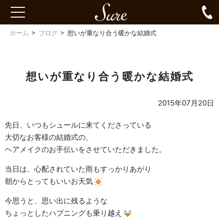
Sure
0
toggle
navigation
ホーム
ブログ
想いが重なり合う暖かな結婚式
想いが重なり合う暖かな結婚式
2015年07月20日
先日、いつもシュールに来てくださっている
大切なお客様の結婚式の、
ヘアメイクのお手伝いをさせていただきました。
当日は、心配されていた雨もすっかりあがり
朝からとってもいいお天気
今思うと、思い出に残るような
ちょっとしたハプニングも乗り越え