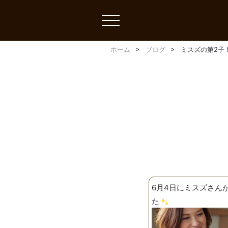
toggle
navigation
ホーム
ブログ
ミスズの第2子
6月4日にミスズさん
た