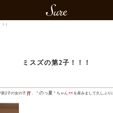
Sure
！！！
ミスズの第2子！！！
のっ夏
が第2子の女の子
、＂
＂ちゃん
を産みまして久しぶり