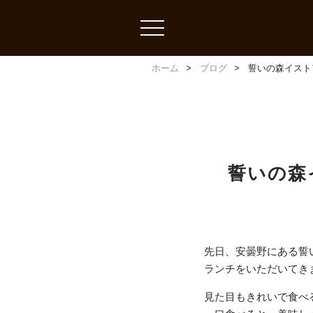
toggle
navigation
ホーム
ブログ
誓いの森イスト
誓いの森
先日、安曇野にある誓
ランチをいただいてき
見た目もきれいで食べ