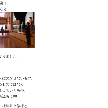
理由…
どなど
なりました。
スは欠かせないもの。
るものではなく
ましていくもの。
もう‼︎‼︎
 社長井上修様と。