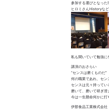
参加する運びとなった
ヒロミさんHistoryな
私も聞いていて勉強に
講演のおさらい
”センスは磨くものだ”
何の職業であれ、セン
センスは元々持ってい
磨いて、磨いて研ぎ澄
今は一生懸命何かに打ち込
伊那食品工業株式会社