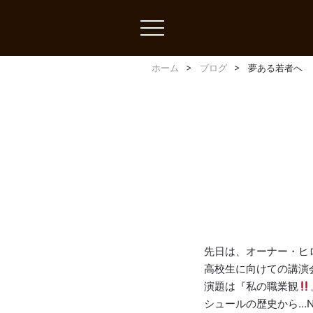
toggle
navigation
ホーム
ブログ
夢ある若者へ
先日は、オーナー・ヒ
高校生に向けての講演
演題は『私の職業観
シュールの歴史から…