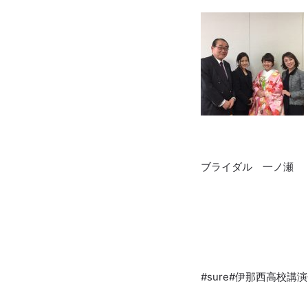
ブライダル 一ノ瀬
#sure#伊那西高校講演