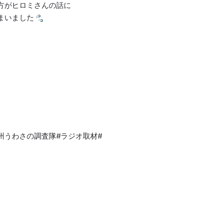
方がヒロミさんの話に
まいました
#信州うわさの調査隊#ラジオ取材#