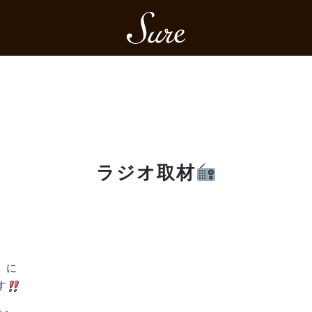
Sure
ラジオ取材
』に
す