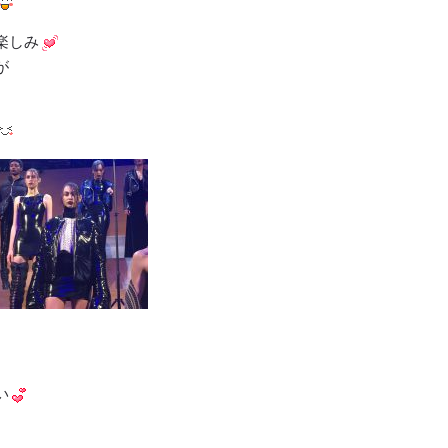
楽しみ
が
い