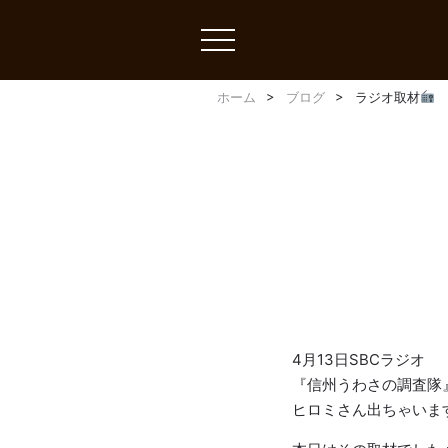
toggle
navigation
ホーム
ブログ
ラジオ取材
4月13日SBCラジオ
『信州うわさの調査隊
ヒロミさん出ちゃいま