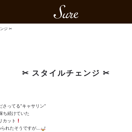
Sure
ンジ ✂︎
✂︎ スタイルチェンジ ✂︎
さってる”キャサリン”
と保ち続けていた
リカット
められたそうですが…