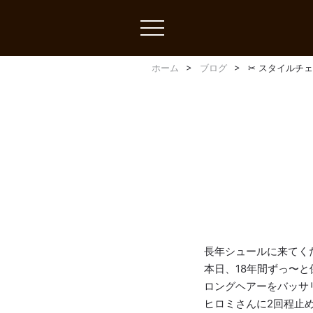
toggle
navigation
ホーム
ブログ
✂︎ スタイルチェ
長年シュールに来てくだ
本日、18年間ずっ〜
ロングヘアーをバッサ
ヒロミさんに2回程止